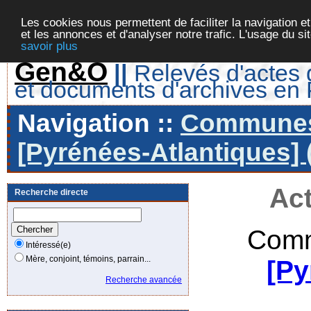
Les cookies nous permettent de faciliter la navigation et
et les annonces et d'analyser notre trafic. L'usage du s
savoir plus
Gen&O
||
Relevés d'actes d
et documents d'archives en
Navigation ::
Communes 
[Pyrénées-Atlantiques] 
Act
Recherche directe
Comm
Intéressé(e)
Mère, conjoint, témoins, parrain...
[Py
Recherche avancée