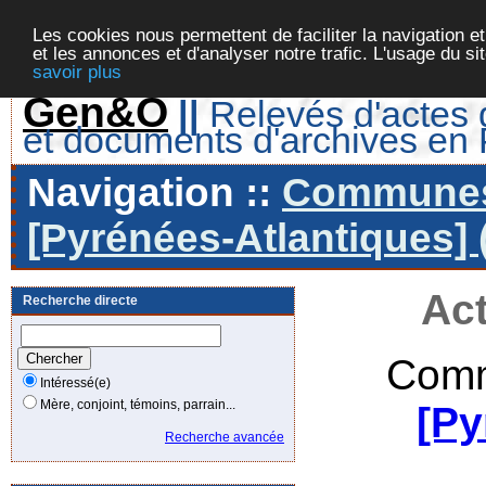
Les cookies nous permettent de faciliter la navigation et
et les annonces et d'analyser notre trafic. L'usage du s
savoir plus
Gen&O
||
Relevés d'actes d
et documents d'archives en
Navigation ::
Communes 
[Pyrénées-Atlantiques] 
Act
Recherche directe
Comm
Intéressé(e)
Mère, conjoint, témoins, parrain...
[Py
Recherche avancée