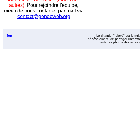
autres).
Pour rejoindre l'équipe,
merci de nous contacter par mail via
contact@geneoweb.org
Top
Le chantier "relevé" est le fru
bénévolement, de partager l’informat
partir des photos des actes d