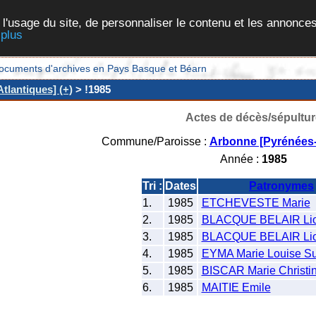
 l'usage du site, de personnaliser le contenu et les annonces
 plus
et documents d'archives en Pays Basque et Béarn
tlantiques] (+)
> !1985
Actes de décès/sépultur
Commune/Paroisse :
Arbonne [Pyrénées-
Année :
1985
Tri :
Dates
Patronymes
1.
1985
ETCHEVESTE Marie
2.
1985
BLACQUE BELAIR Lio
3.
1985
BLACQUE BELAIR Lio
4.
1985
EYMA Marie Louise S
5.
1985
BISCAR Marie Christi
6.
1985
MAITIE Emile