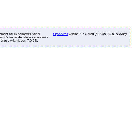
ement car ils permettent ainsi,
ExpoActes
version 3.2.4-prod (©
2005-2026, ADSoft)
. Ce travail de relevé est réalisé à
Pyrénées-Atlantiques (AD 64).