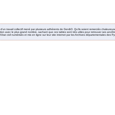
it d’un travail collectif mené par plusieurs adhérents de Gen&O. Qu’ils soient remerciés chaleureus
ion avec le plus grand nombre, sachant que ces tables sont très utiles pour retrouver ses ancêtres
’état civil numérisés et mis en ligne sur leur site internet par les Archives départementales des 