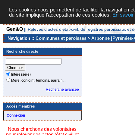
Les cookies nous permettent de faciliter la navigation et
du site implique l'acceptation de ces cookies.
En savoir
Gen&O
||
Relevés d'actes d'état-civil, de registres paroissiaux 
Navigation ::
Communes et paroisses
>
Arbonne [Pyrénées-A
Recherche directe
Intéressé(e)
Mère, conjoint, témoins, parrain...
Recherche avancée
Accès membres
Connexion
Nous cherchons des volontaires
pour relever des actes (état civil et