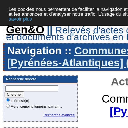
Les cookies nous permettent de faciliter la navigation et
et les annonces et d'analyser notre trafic. L'usage du s
savoir plus
Gen&O
||
Relevés d'actes d
et documents d'archives en
Navigation ::
Communes 
[Pyrénées-Atlantiques] 
Act
Recherche directe
Comm
Intéressé(e)
Mère, conjoint, témoins, parrain...
[Py
Recherche avancée