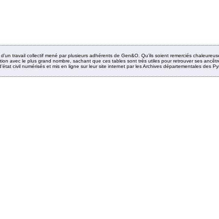
it d’un travail collectif mené par plusieurs adhérents de Gen&O. Qu’ils soient remerciés chaleureus
ion avec le plus grand nombre, sachant que ces tables sont très utiles pour retrouver ses ancêtres
’état civil numérisés et mis en ligne sur leur site internet par les Archives départementales des 