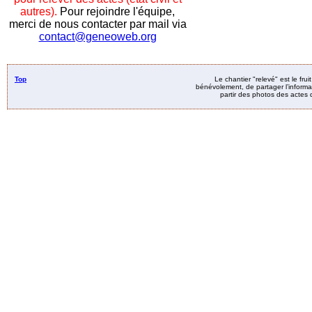
autres).
Pour rejoindre l'équipe,
merci de nous contacter par mail via
contact@geneoweb.org
Top
Le chantier "relevé" est le fru
bénévolement, de partager l’informat
partir des photos des actes d