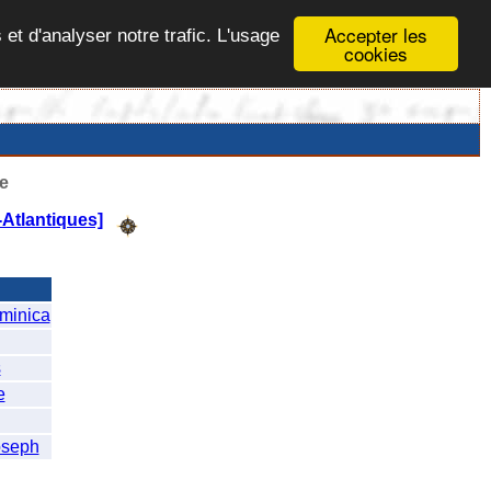
Accepter les
 et d'analyser notre trafic. L'usage
cookies
e
Atlantiques]
minica
s
e
seph