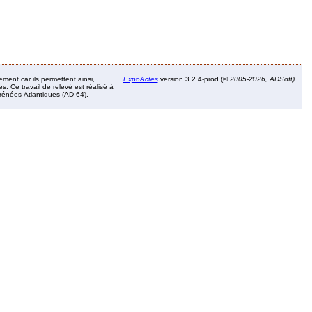
ement car ils permettent ainsi,
ExpoActes
version 3.2.4-prod (©
2005-2026, ADSoft)
. Ce travail de relevé est réalisé à
Pyrénées-Atlantiques (AD 64).