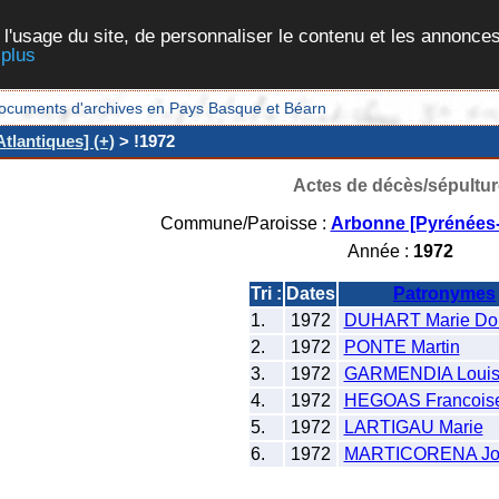
 l'usage du site, de personnaliser le contenu et les annonces
 plus
et documents d'archives en Pays Basque et Béarn
tlantiques] (+)
> !1972
Actes de décès/sépultur
Commune/Paroisse :
Arbonne [Pyrénées-
Année :
1972
Tri :
Dates
Patronymes
1.
1972
DUHART Marie Do
2.
1972
PONTE Martin
3.
1972
GARMENDIA Loui
4.
1972
HEGOAS Francois
5.
1972
LARTIGAU Marie
6.
1972
MARTICORENA Jo