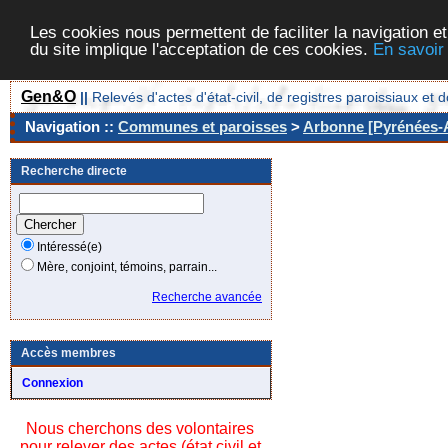
Les cookies nous permettent de faciliter la navigation et
du site implique l'acceptation de ces cookies.
En savoir
Gen&O
||
Relevés d'actes d'état-civil, de registres paroissiaux 
Navigation ::
Communes et paroisses
>
Arbonne [Pyrénées-A
Recherche directe
Intéressé(e)
Mère, conjoint, témoins, parrain...
Recherche avancée
Accès membres
Connexion
Nous cherchons des volontaires
pour relever des actes (état civil et