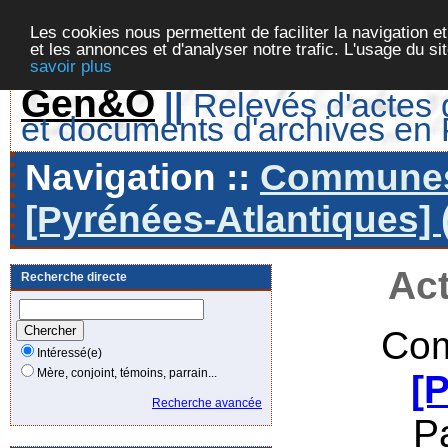
Les cookies nous permettent de faciliter la navigation et
et les annonces et d'analyser notre trafic. L'usage du s
savoir plus
Gen&O
||
Relevés d'actes d
et documents d'archives en
Navigation ::
Communes 
[Pyrénées-Atlantiques] 
Act
Recherche directe
Com
Intéressé(e)
Mère, conjoint, témoins, parrain...
[
Recherche avancée
P