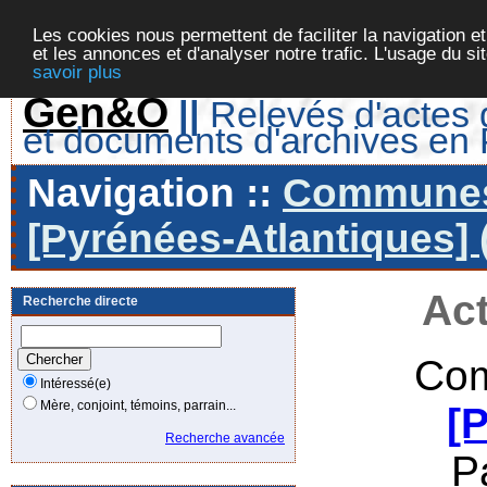
Les cookies nous permettent de faciliter la navigation et
et les annonces et d'analyser notre trafic. L'usage du s
savoir plus
Gen&O
||
Relevés d'actes d
et documents d'archives en
Navigation ::
Communes 
[Pyrénées-Atlantiques] 
Act
Recherche directe
Com
Intéressé(e)
Mère, conjoint, témoins, parrain...
[
Recherche avancée
P