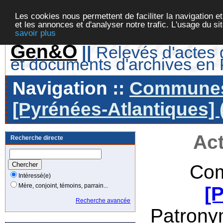
Les cookies nous permettent de faciliter la navigation et
et les annonces et d'analyser notre trafic. L'usage du s
savoir plus
Gen&O
||
Relevés d'actes d
et documents d'archives en
Navigation ::
Communes 
[Pyrénées-Atlantiques] 
Act
Recherche directe
Com
Intéressé(e)
Mère, conjoint, témoins, parrain...
[
Recherche avancée
Patrony