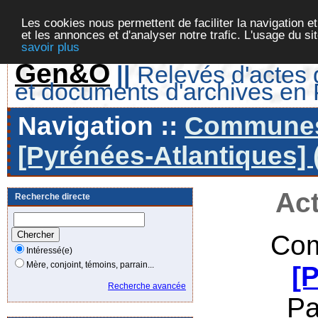
Les cookies nous permettent de faciliter la navigation et
et les annonces et d'analyser notre trafic. L'usage du s
savoir plus
Gen&O
||
Relevés d'actes d
et documents d'archives en
Navigation ::
Communes 
[Pyrénées-Atlantiques] 
Act
Recherche directe
Com
Intéressé(e)
Mère, conjoint, témoins, parrain...
[
Recherche avancée
Pa