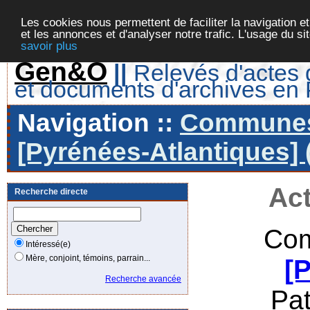
Les cookies nous permettent de faciliter la navigation et
et les annonces et d'analyser notre trafic. L'usage du s
savoir plus
Gen&O
||
Relevés d'actes d
et documents d'archives en
Navigation ::
Communes 
[Pyrénées-Atlantiques] 
Act
Recherche directe
Com
Intéressé(e)
Mère, conjoint, témoins, parrain...
[
Recherche avancée
Pa