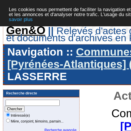
Les cookies nous permettent de faciliter la navigation et
et les annonces et d'analyser notre trafic. L'usage du s
savoir plus
Gen&O
||
Relevés d'actes d
et documents d'archives en
Navigation ::
Communes 
[Pyrénées-Atlantiques] 
LASSERRE
Act
Recherche directe
Com
Intéressé(e)
Mère, conjoint, témoins, parrain...
[
Recherche avancée