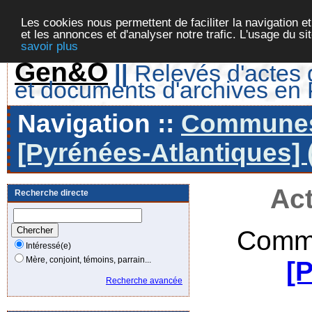
Les cookies nous permettent de faciliter la navigation et
et les annonces et d'analyser notre trafic. L'usage du s
savoir plus
Gen&O
||
Relevés d'actes d
et documents d'archives en
Navigation ::
Communes 
[Pyrénées-Atlantiques] 
Act
Recherche directe
Commu
Intéressé(e)
Mère, conjoint, témoins, parrain...
[
Recherche avancée