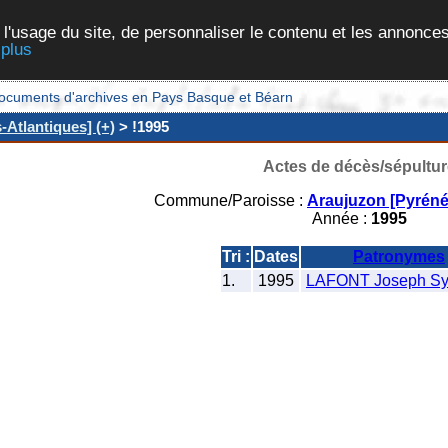
 l'usage du site, de personnaliser le contenu et les annonces
 plus
et documents d'archives en Pays Basque et Béarn
Atlantiques] (+)
> !1995
Actes de décès/sépultur
Commune/Paroisse :
Araujuzon [Pyréné
Année :
1995
Tri :
Dates
Patronymes
1.
1995
LAFONT Joseph Syl