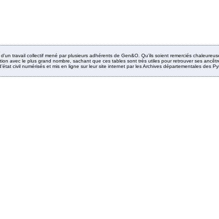
it d’un travail collectif mené par plusieurs adhérents de Gen&O. Qu’ils soient remerciés chaleureus
ion avec le plus grand nombre, sachant que ces tables sont très utiles pour retrouver ses ancêtres
’état civil numérisés et mis en ligne sur leur site internet par les Archives départementales des 