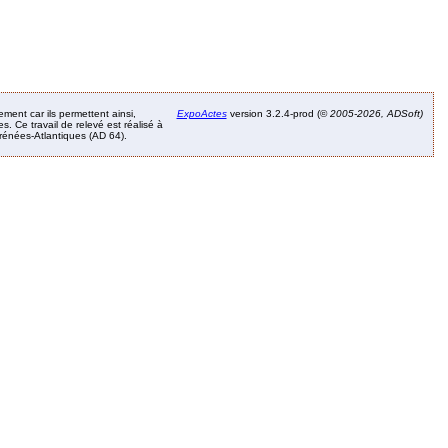
ement car ils permettent ainsi,
ExpoActes
version 3.2.4-prod (©
2005-2026, ADSoft)
. Ce travail de relevé est réalisé à
Pyrénées-Atlantiques (AD 64).