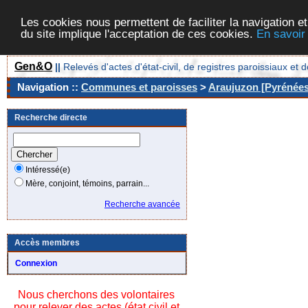
Les cookies nous permettent de faciliter la navigation et
du site implique l'acceptation de ces cookies.
En savoir
Gen&O
||
Relevés d'actes d'état-civil, de registres paroissiaux 
Navigation ::
Communes et paroisses
>
Araujuzon [Pyrénées-
Recherche directe
Intéressé(e)
Mère, conjoint, témoins, parrain...
Recherche avancée
Accès membres
Connexion
Nous cherchons des volontaires
pour relever des actes (état civil et