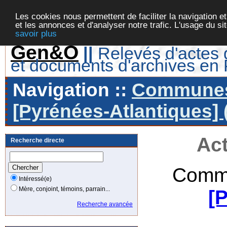
Les cookies nous permettent de faciliter la navigation et
et les annonces et d'analyser notre trafic. L'usage du s
savoir plus
Gen&O
||
Relevés d'actes d
et documents d'archives en
Navigation ::
Communes 
[Pyrénées-Atlantiques] 
Act
Recherche directe
Commu
Intéressé(e)
Mère, conjoint, témoins, parrain...
[
Recherche avancée