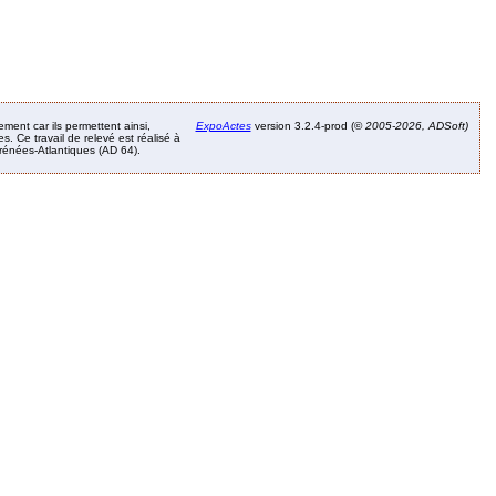
ement car ils permettent ainsi,
ExpoActes
version 3.2.4-prod (©
2005-2026, ADSoft)
. Ce travail de relevé est réalisé à
Pyrénées-Atlantiques (AD 64).