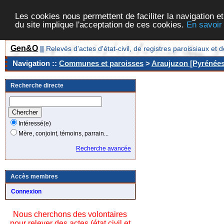
Les cookies nous permettent de faciliter la navigation et
du site implique l'acceptation de ces cookies.
En savoir
Gen&O
||
Relevés d'actes d'état-civil, de registres paroissiaux 
Navigation ::
Communes et paroisses
>
Araujuzon [Pyrénées-
Recherche directe
Intéressé(e)
Mère, conjoint, témoins, parrain...
Recherche avancée
Accès membres
Connexion
Nous cherchons des volontaires
pour relever des actes (état civil et