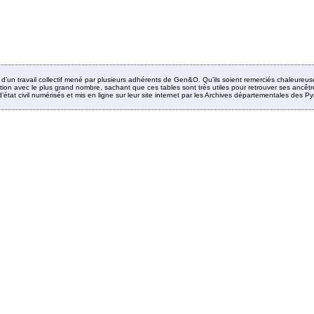
it d’un travail collectif mené par plusieurs adhérents de Gen&O. Qu’ils soient remerciés chaleureus
ion avec le plus grand nombre, sachant que ces tables sont très utiles pour retrouver ses ancêtres
’état civil numérisés et mis en ligne sur leur site internet par les Archives départementales des 