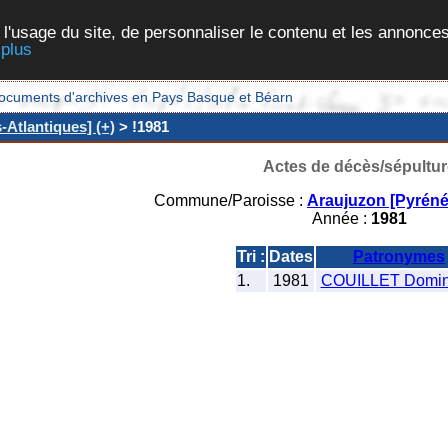
 l'usage du site, de personnaliser le contenu et les annonces
 plus
et documents d'archives en Pays Basque et Béarn
Atlantiques] (+)
> !1981
Actes de décès/sépultur
Commune/Paroisse :
Araujuzon [Pyréné
Année :
1981
Tri :
Dates
Patronymes
1.
1981
COUILLET Domin