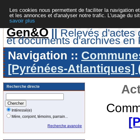
Les cookies nous permettent de faciliter la navigation et
et les annonces et d'analyser notre trafic. L'usage du s
savoir plus
Gen&O
||
Relevés d'actes d
et documents d'archives en
Navigation ::
Communes 
[Pyrénées-Atlantiques] 
Act
Recherche directe
Commu
Intéressé(e)
Mère, conjoint, témoins, parrain...
[
Recherche avancée