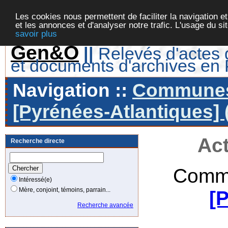
Les cookies nous permettent de faciliter la navigation et
et les annonces et d'analyser notre trafic. L'usage du s
savoir plus
Gen&O
||
Relevés d'actes d
et documents d'archives en
Navigation ::
Communes 
[Pyrénées-Atlantiques] 
Act
Recherche directe
Commu
Intéressé(e)
Mère, conjoint, témoins, parrain...
[
Recherche avancée