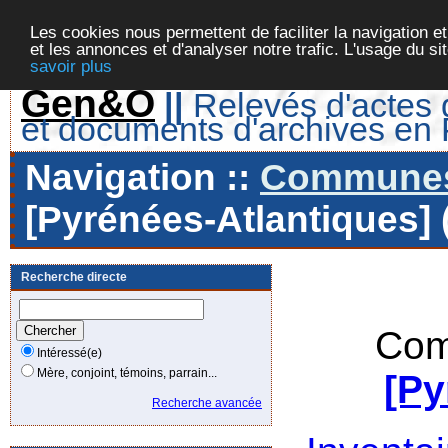
Les cookies nous permettent de faciliter la navigation et
et les annonces et d'analyser notre trafic. L'usage du s
savoir plus
Gen&O
||
Relevés d'actes d
et documents d'archives en
Navigation ::
Communes 
[Pyrénées-Atlantiques] 
Recherche directe
Com
Intéressé(e)
Mère, conjoint, témoins, parrain...
[Py
Recherche avancée