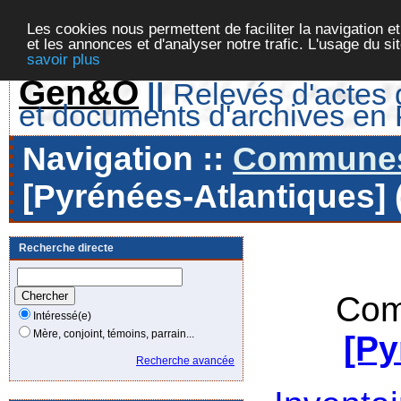
Les cookies nous permettent de faciliter la navigation et
et les annonces et d'analyser notre trafic. L'usage du s
savoir plus
Gen&O
||
Relevés d'actes d
et documents d'archives en
Navigation ::
Communes 
[Pyrénées-Atlantiques] 
Recherche directe
Com
Intéressé(e)
Mère, conjoint, témoins, parrain...
[Py
Recherche avancée