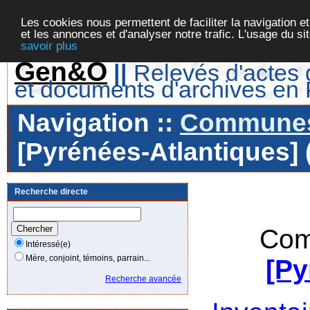
Les cookies nous permettent de faciliter la navigation et
et les annonces et d'analyser notre trafic. L'usage du s
savoir plus
Gen&O
||
Relevés d'actes d
et documents d'archives en
Navigation ::
Communes 
[Pyrénées-Atlantiques] 
Recherche directe
Com
Intéressé(e)
Mère, conjoint, témoins, parrain...
[Py
Recherche avancée