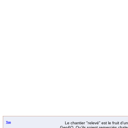
Top
Le chantier "relevé" est le fruit d’
Gen&O. Qu’ils soient remerciés chale