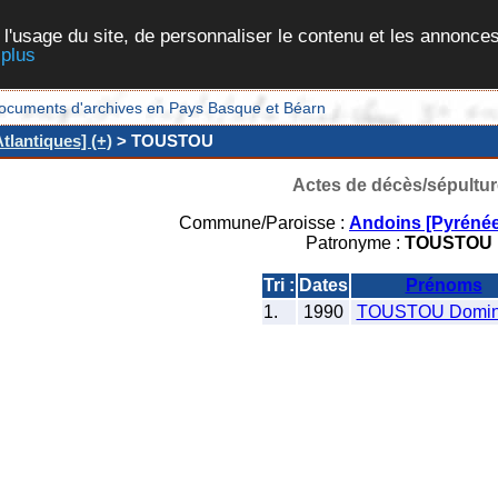
 l'usage du site, de personnaliser le contenu et les annonces
 plus
et documents d'archives en Pays Basque et Béarn
lantiques] (+)
> TOUSTOU
Actes de décès/sépultur
Commune/Paroisse :
Andoins [Pyrénée
Patronyme :
TOUSTOU
Tri :
Dates
Prénoms
1.
1990
TOUSTOU Domin