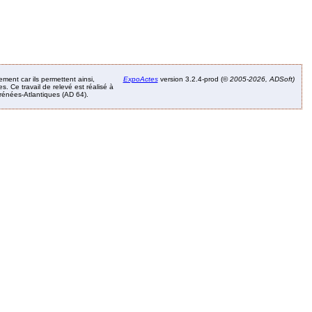
ement car ils permettent ainsi,
ExpoActes
version 3.2.4-prod (©
2005-2026, ADSoft)
. Ce travail de relevé est réalisé à
Pyrénées-Atlantiques (AD 64).