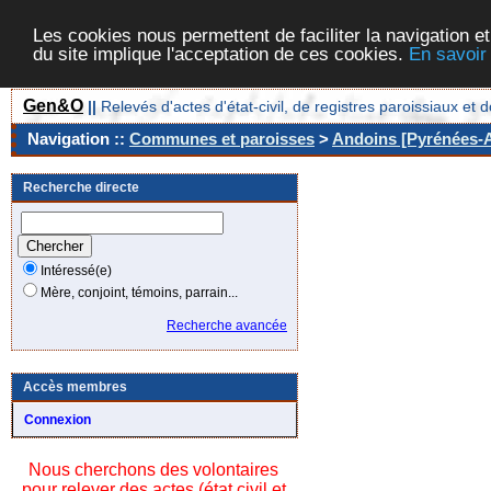
Les cookies nous permettent de faciliter la navigation et
du site implique l'acceptation de ces cookies.
En savoir
Gen&O
||
Relevés d'actes d'état-civil, de registres paroissiaux 
Navigation ::
Communes et paroisses
>
Andoins [Pyrénées-At
Recherche directe
Intéressé(e)
Mère, conjoint, témoins, parrain...
Recherche avancée
Accès membres
Connexion
Nous cherchons des volontaires
pour relever des actes (état civil et