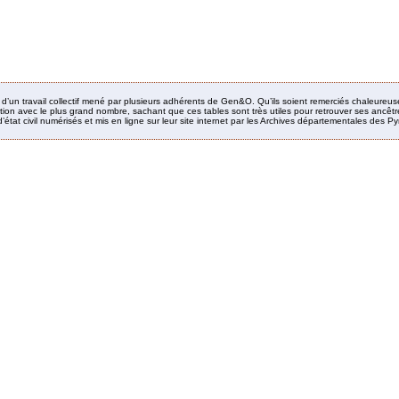
it d’un travail collectif mené par plusieurs adhérents de Gen&O. Qu’ils soient remerciés chaleureus
ion avec le plus grand nombre, sachant que ces tables sont très utiles pour retrouver ses ancêtres
’état civil numérisés et mis en ligne sur leur site internet par les Archives départementales des 