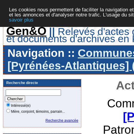
Les cookies nous permettent de faciliter la navigation et
et les annonces et d'analyser notre trafic. L'usage du s
savoir plus
Gen&O
||
Relevés d'actes d
et documents d'archives en
Navigation ::
Communes 
[Pyrénées-Atlantiques] 
Act
Recherche directe
Comm
Intéressé(e)
Mère, conjoint, témoins, parrain...
[
Recherche avancée
Patro