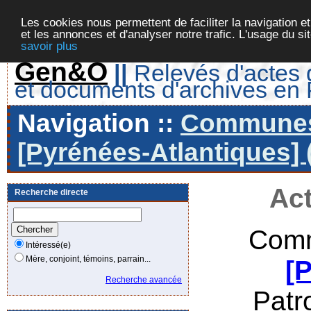
Les cookies nous permettent de faciliter la navigation et
et les annonces et d'analyser notre trafic. L'usage du s
savoir plus
Gen&O
||
Relevés d'actes d
et documents d'archives en
Navigation ::
Communes 
[Pyrénées-Atlantiques] 
Act
Recherche directe
Comm
Intéressé(e)
Mère, conjoint, témoins, parrain...
[
Recherche avancée
Patr