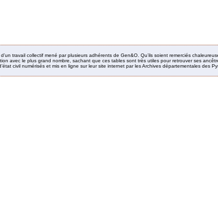
it d’un travail collectif mené par plusieurs adhérents de Gen&O. Qu’ils soient remerciés chaleureus
ion avec le plus grand nombre, sachant que ces tables sont très utiles pour retrouver ses ancêtres
’état civil numérisés et mis en ligne sur leur site internet par les Archives départementales des 