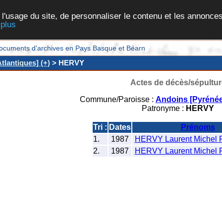
 l'usage du site, de personnaliser le contenu et les annonces
 plus
et documents d'archives en Pays Basque et Béarn
lantiques] (+)
> HERVY
Actes de décès/sépultur
Commune/Paroisse :
Andoins [Pyrénée
Patronyme :
HERVY
Tri :
Dates
Prénoms
1.
1987
HERVY Laurent Michel R
2.
1987
HERVY Laurent Michel R