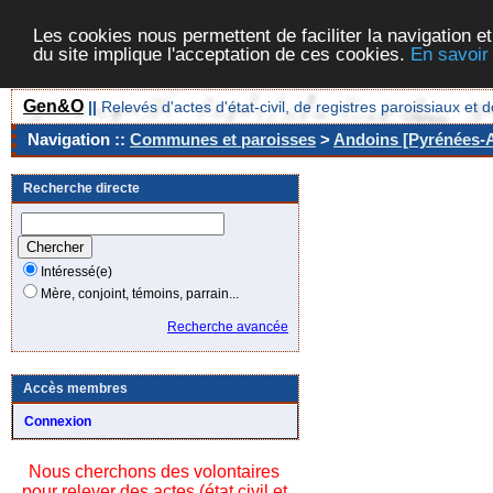
Les cookies nous permettent de faciliter la navigation et
du site implique l'acceptation de ces cookies.
En savoir
Gen&O
||
Relevés d'actes d'état-civil, de registres paroissiaux 
Navigation ::
Communes et paroisses
>
Andoins [Pyrénées-At
Recherche directe
Intéressé(e)
Mère, conjoint, témoins, parrain...
Recherche avancée
Accès membres
Connexion
Nous cherchons des volontaires
pour relever des actes (état civil et