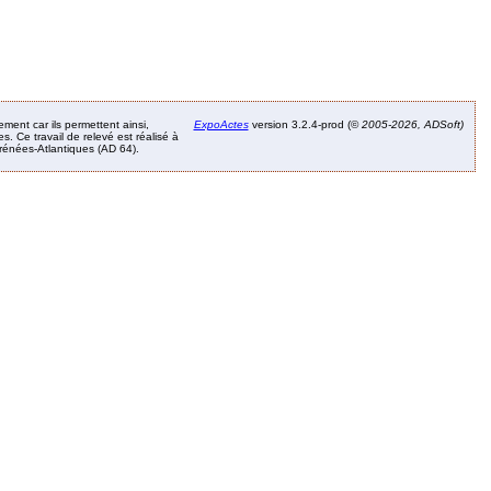
ement car ils permettent ainsi,
ExpoActes
version 3.2.4-prod (©
2005-2026, ADSoft)
. Ce travail de relevé est réalisé à
Pyrénées-Atlantiques (AD 64).