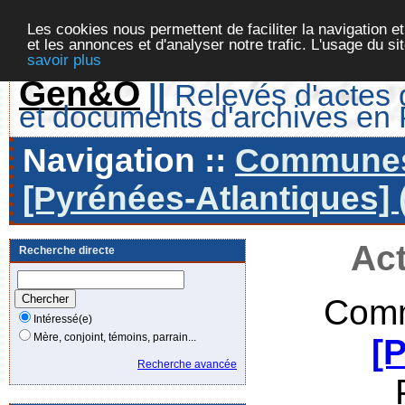
Les cookies nous permettent de faciliter la navigation et
et les annonces et d'analyser notre trafic. L'usage du s
savoir plus
Gen&O
||
Relevés d'actes d
et documents d'archives en
Navigation ::
Communes 
[Pyrénées-Atlantiques] 
Act
Recherche directe
Comm
Intéressé(e)
Mère, conjoint, témoins, parrain...
[
Recherche avancée