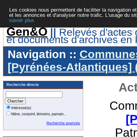
Les cookies nous permettent de faciliter la navigation et
et les annonces et d'analyser notre trafic. L'usage du s
savoir plus
Gen&O
||
Relevés d'actes d
et documents d'archives en
Navigation ::
Communes 
[Pyrénées-Atlantiques] 
Act
Recherche directe
Comm
Intéressé(e)
Mère, conjoint, témoins, parrain...
[
Recherche avancée
Pat