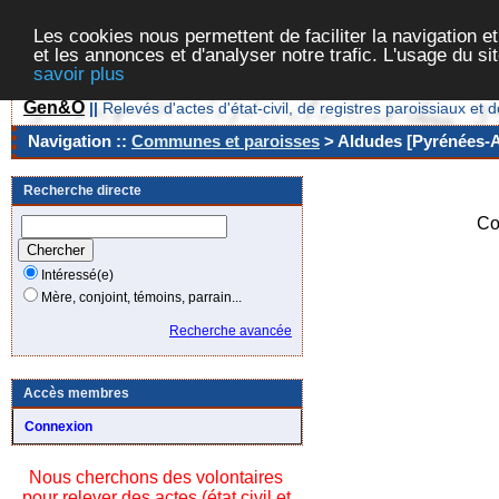
Les cookies nous permettent de faciliter la navigation et
et les annonces et d'analyser notre trafic. L'usage du s
savoir plus
Gen&O
||
Relevés d'actes d'état-civil, de registres paroissiaux 
Navigation ::
Communes et paroisses
> Aldudes [Pyrénées-At
Recherche directe
Co
Intéressé(e)
Mère, conjoint, témoins, parrain...
Recherche avancée
Accès membres
Connexion
Nous cherchons des volontaires
pour relever des actes (état civil et