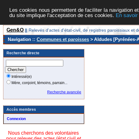
Les cookies nous permettent de faciliter la navigation et
du site implique l'acceptation de ces cookies.
En savoir
Gen&O
||
Relevés d'actes d'état-civil, de registres paroissiaux 
Navigation ::
Communes et paroisses
> Aldudes [Pyrénées-At
Recherche directe
Intéressé(e)
Mère, conjoint, témoins, parrain...
Recherche avancée
Accès membres
Connexion
Nous cherchons des volontaires
pour relever des actes (état civil et