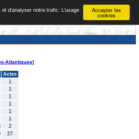
Accepter les
 et d'analyser notre trafic. L'usage
cookies
s-Atlantiques]
s
Actes
1
1
1
1
1
1
3
2
9
27