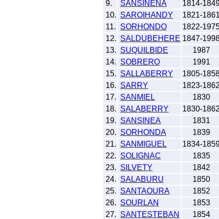
9.
SANSINENA
1814-184
10.
SAROIHANDY
1821-186
11.
SORHONDO
1822-197
12.
SALDUBEHERE
1847-199
13.
SUQUILBIDE
1987
14.
SOBRERO
1991
15.
SALLABERRY
1805-185
16.
SARRY
1823-186
17.
SANMIEL
1830
18.
SALABERRY
1830-186
19.
SANSINEA
1831
20.
SORHONDA
1839
21.
SANMIGUEL
1834-185
22.
SOLIGNAC
1835
23.
SILVETY
1842
24.
SALABURU
1850
25.
SANTAOURA
1852
26.
SOURLAN
1853
27.
SANTESTEBAN
1854