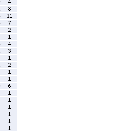
9
4
1
8
5
11
8
7
2
1
8
4
2
3
1
2
2
1
1
9
6
1
1
1
1
1
1