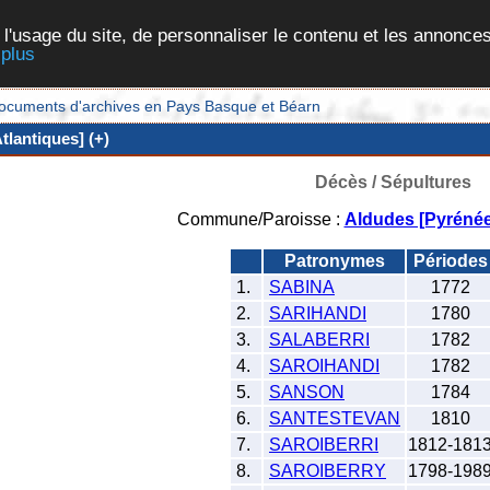
 l'usage du site, de personnaliser le contenu et les annonces
 plus
et documents d'archives en Pays Basque et Béarn
lantiques] (+)
Décès / Sépultures
Commune/Paroisse :
Aldudes [Pyrénée
Patronymes
Période
1.
SABINA
1772
2.
SARIHANDI
1780
3.
SALABERRI
1782
4.
SAROIHANDI
1782
5.
SANSON
1784
6.
SANTESTEVAN
1810
7.
SAROIBERRI
1812-181
8.
SAROIBERRY
1798-198