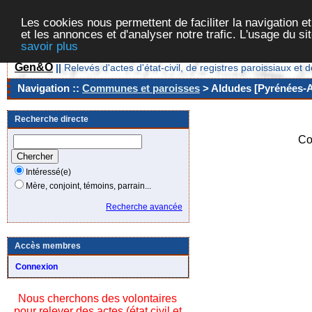
Les cookies nous permettent de faciliter la navigation et
et les annonces et d'analyser notre trafic. L'usage du s
savoir plus
Gen&O
||
Relevés d'actes d'état-civil, de registres paroissiaux 
Navigation ::
Communes et paroisses
> Aldudes [Pyrénées-At
Recherche directe
Co
Intéressé(e)
Mère, conjoint, témoins, parrain...
Recherche avancée
Accès membres
Connexion
Nous cherchons des volontaires
pour relever des actes (état civil et