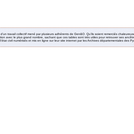
it d’un travail collectif mené par plusieurs adhérents de Gen&O. Qu’ils soient remerciés chaleureus
ion avec le plus grand nombre, sachant que ces tables sont très utiles pour retrouver ses ancêtres
’état civil numérisés et mis en ligne sur leur site internet par les Archives départementales des 