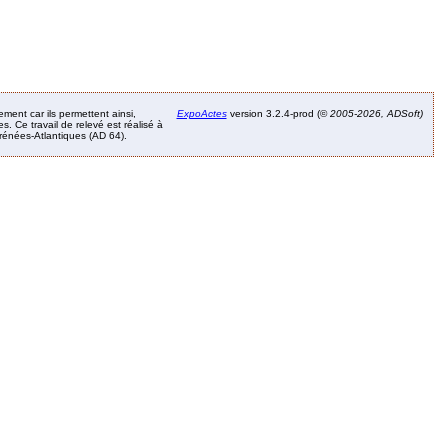
ement car ils permettent ainsi,
ExpoActes
version 3.2.4-prod (©
2005-2026, ADSoft)
. Ce travail de relevé est réalisé à
Pyrénées-Atlantiques (AD 64).