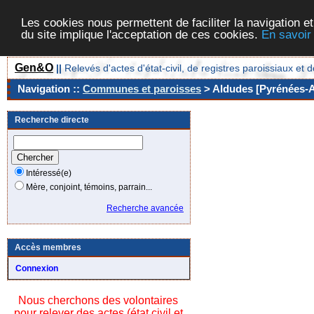
Les cookies nous permettent de faciliter la navigation et
du site implique l'acceptation de ces cookies.
En savoir
Gen&O
||
Relevés d'actes d'état-civil, de registres paroissiaux 
Navigation ::
Communes et paroisses
> Aldudes [Pyrénées-At
Recherche directe
Intéressé(e)
Mère, conjoint, témoins, parrain...
Recherche avancée
Accès membres
Connexion
Nous cherchons des volontaires
pour relever des actes (état civil et