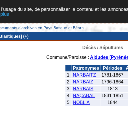
 l'usage du site, de personnaliser le contenu et les annonces
 plus
et documents d'archives en Pays Basque et Béarn
lantiques] (+)
Décès / Sépultures
Commune/Paroisse :
Aldudes [Pyrénée
Patronymes
Périodes
A
1.
NARBAITZ
1781-1867
2.
NARBAIZ
1796-1864
3.
NARBAIS
1813
4.
NAÇABAL
1831-1851
5.
NOBLIA
1844