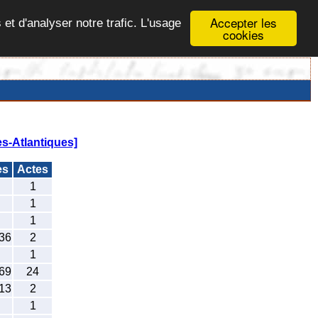
Accepter les
 et d'analyser notre trafic. L'usage
cookies
s-Atlantiques]
es
Actes
1
1
1
36
2
1
69
24
13
2
1