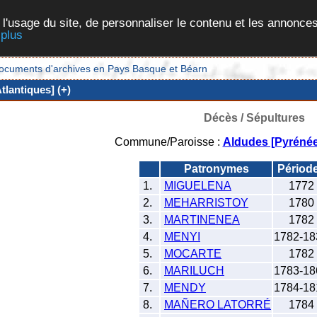
 l'usage du site, de personnaliser le contenu et les annonces
 plus
et documents d'archives en Pays Basque et Béarn
lantiques] (+)
Décès / Sépultures
Commune/Paroisse :
Aldudes [Pyrénée
Patronymes
Périod
1.
MIGUELENA
1772
2.
MEHARRISTOY
1780
3.
MARTINENEA
1782
4.
MENYI
1782-18
5.
MOCARTE
1782
6.
MARILUCH
1783-18
7.
MENDY
1784-18
8.
MAÑERO LATORRÉ
1784