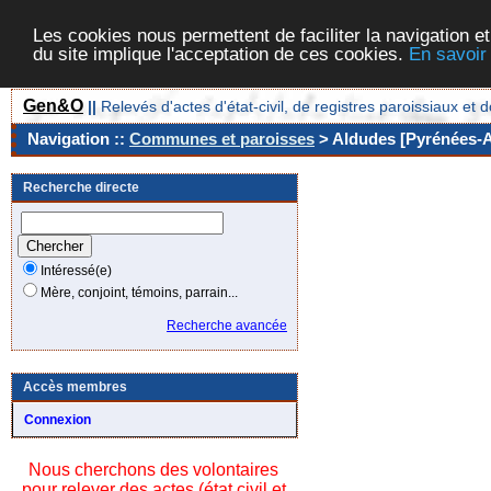
Les cookies nous permettent de faciliter la navigation et
du site implique l'acceptation de ces cookies.
En savoir
Gen&O
||
Relevés d'actes d'état-civil, de registres paroissiaux 
Navigation ::
Communes et paroisses
> Aldudes [Pyrénées-At
Recherche directe
Intéressé(e)
Mère, conjoint, témoins, parrain...
Recherche avancée
Accès membres
Connexion
Nous cherchons des volontaires
pour relever des actes (état civil et