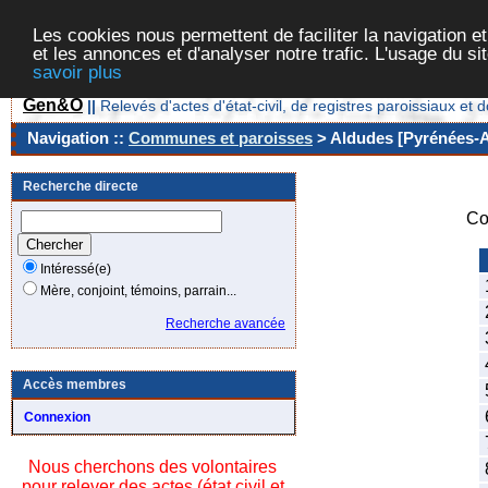
Les cookies nous permettent de faciliter la navigation et
et les annonces et d'analyser notre trafic. L'usage du s
savoir plus
Gen&O
||
Relevés d'actes d'état-civil, de registres paroissiaux 
Navigation ::
Communes et paroisses
> Aldudes [Pyrénées-At
Recherche directe
Co
Intéressé(e)
Mère, conjoint, témoins, parrain...
Recherche avancée
Accès membres
Connexion
Nous cherchons des volontaires
pour relever des actes (état civil et