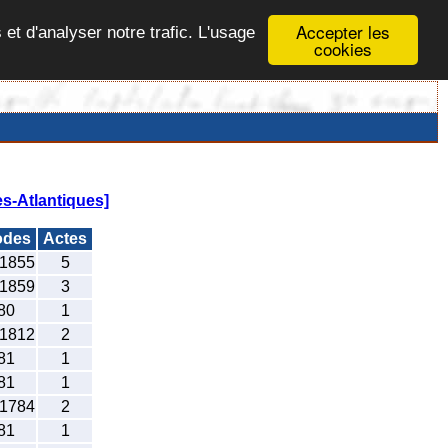
Accepter les
 et d'analyser notre trafic. L'usage
cookies
s-Atlantiques]
odes
Actes
-1855
5
-1859
3
80
1
-1812
2
81
1
81
1
-1784
2
81
1