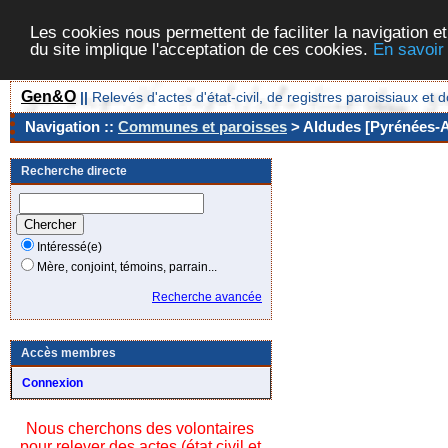
Les cookies nous permettent de faciliter la navigation et
du site implique l'acceptation de ces cookies.
En savoir
Gen&O
||
Relevés d'actes d'état-civil, de registres paroissiaux 
Navigation ::
Communes et paroisses
> Aldudes [Pyrénées-At
Recherche directe
Intéressé(e)
Mère, conjoint, témoins, parrain...
Recherche avancée
Accès membres
Connexion
Nous cherchons des volontaires
pour relever des actes (état civil et