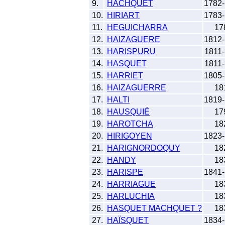
9.
HACHQUET
1782
10.
HIRIART
1783
11.
HEGUICHARRA
17
12.
HAIZAGUERE
1812
13.
HARISPURU
1811
14.
HASQUET
1811
15.
HARRIET
1805
16.
HAIZAGUERRE
18
17.
HALTI
1819
18.
HAUSQUIÉ
17
19.
HAROTCHA
18
20.
HIRIGOYEN
1823
21.
HARIGNORDOQUY
18
22.
HANDY
18
23.
HARISPE
1841
24.
HARRIAGUE
18
25.
HARLUCHIA
18
26.
HASQUET MACHQUET ?
18
27.
HAÏSQUET
1834