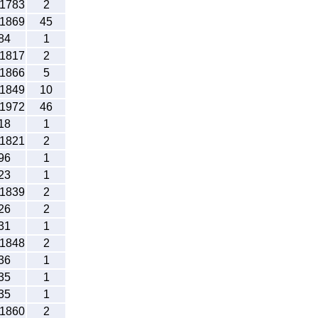
-1783
2
-1869
45
84
1
-1817
2
-1866
5
-1849
10
-1972
46
18
1
-1821
2
96
1
23
1
-1839
2
26
2
31
1
-1848
2
36
1
35
1
35
1
-1860
2