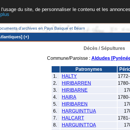
 l'usage du site, de personnaliser le contenu et les annonces
 plus
et documents d'archives en Pays Basque et Béarn
lantiques] (+)
Décès / Sépultures
Commune/Paroisse :
Aldudes [Pyrénée
Patronymes
Péri
1.
HALTY
1772
2.
HIRIBARREN
1780
3.
HIRIBARNE
17
4.
HAIRA
1780
5.
HIRIBAREN
17
6.
HARGUINTTUA
17
7.
HALÇART
1781
8.
HARGUINTTOA
17