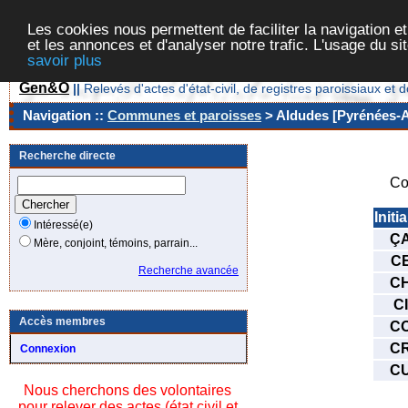
Les cookies nous permettent de faciliter la navigation et
et les annonces et d'analyser notre trafic. L'usage du s
savoir plus
Gen&O
||
Relevés d'actes d'état-civil, de registres paroissiaux 
Navigation ::
Communes et paroisses
> Aldudes [Pyrénées-At
Recherche directe
Co
Initi
Intéressé(e)
Ç
Mère, conjoint, témoins, parrain...
C
Recherche avancée
C
CI
Accès membres
C
C
Connexion
C
Nous cherchons des volontaires
pour relever des actes (état civil et