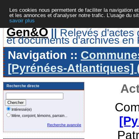
Les cookies nous permettent de faciliter la navigation et
et les annonces et d'analyser notre trafic. L'usage du s
savoir plus
Gen&O
||
Relevés d'actes d
et documents d'archives en
Navigation ::
Communes 
[Pyrénées-Atlantiques] 
Act
Recherche directe
Com
Intéressé(e)
Mère, conjoint, témoins, parrain...
[Py
Recherche avancée
Pat