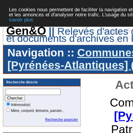
Les cookies nous permettent de faciliter la navigation et
et les annonces et d'analyser notre trafic. L'usage du s
savoir plus
Gen&O
||
Relevés d'actes d
et documents d'archives en
Navigation ::
Communes 
[Pyrénées-Atlantiques] 
Act
Recherche directe
Com
Intéressé(e)
Mère, conjoint, témoins, parrain...
[Py
Recherche avancée
Pat