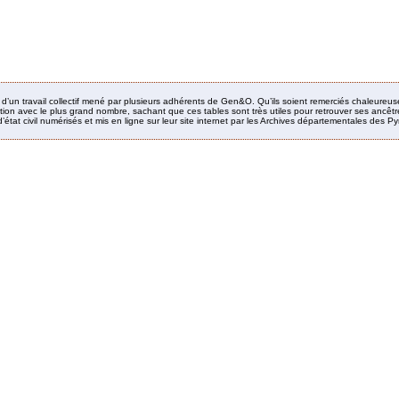
it d’un travail collectif mené par plusieurs adhérents de Gen&O. Qu’ils soient remerciés chaleureus
ion avec le plus grand nombre, sachant que ces tables sont très utiles pour retrouver ses ancêtres
’état civil numérisés et mis en ligne sur leur site internet par les Archives départementales des 