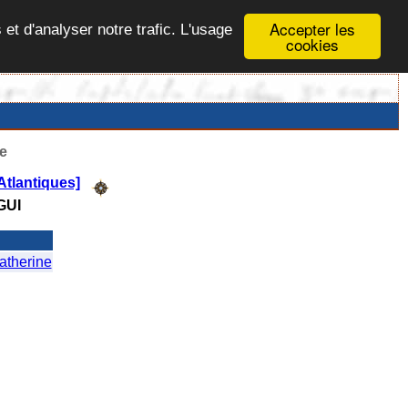
Accepter les
 et d'analyser notre trafic. L'usage
cookies
e
tlantiques]
GUI
therine