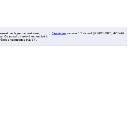
ement car ils permettent ainsi,
ExpoActes
version 3.2.4-prod (©
2005-2026, ADSoft)
. Ce travail de relevé est réalisé à
Pyrénées-Atlantiques (AD 64).