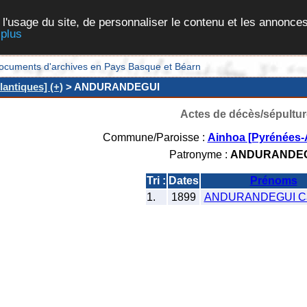
 l'usage du site, de personnaliser le contenu et les annonces
 plus
et documents d'archives en Pays Basque et Béarn
antiques] (+)
> ANDURANDEGUI
Actes de décès/sépultur
Commune/Paroisse :
Ainhoa [Pyrénées-A
Patronyme :
ANDURANDE
Tri :
Dates
Prénoms
1.
1899
ANDURANDEGUI Ca