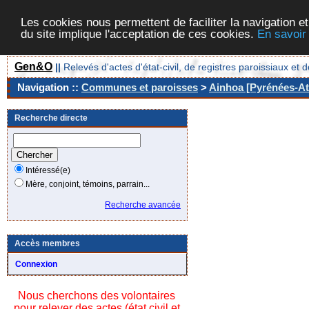
Les cookies nous permettent de faciliter la navigation et
du site implique l'acceptation de ces cookies.
En savoir
Gen&O
||
Relevés d'actes d'état-civil, de registres paroissiaux 
Navigation ::
Communes et paroisses
>
Ainhoa [Pyrénées-Atl
Recherche directe
Intéressé(e)
Mère, conjoint, témoins, parrain...
Recherche avancée
Accès membres
Connexion
Nous cherchons des volontaires
pour relever des actes (état civil et