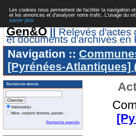
Les cookies nous permettent de faciliter la navigation et
et les annonces et d'analyser notre trafic. L'usage du s
savoir plus
Gen&O
||
Relevés d'actes d
et documents d'archives en
Navigation ::
Communes 
[Pyrénées-Atlantiques] 
Act
Recherche directe
Com
Intéressé(e)
Mère, conjoint, témoins, parrain...
[Py
Recherche avancée