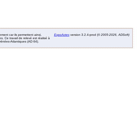
ement car ils permettent ainsi,
ExpoActes
version 3.2.4-prod (©
2005-2026, ADSoft)
. Ce travail de relevé est réalisé à
Pyrénées-Atlantiques (AD 64).