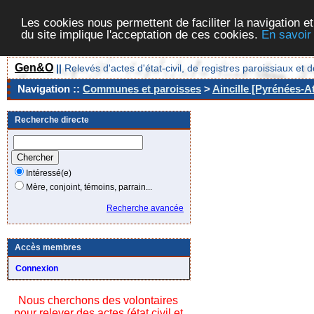
Les cookies nous permettent de faciliter la navigation et
du site implique l'acceptation de ces cookies.
En savoir
Gen&O
||
Relevés d'actes d'état-civil, de registres paroissiaux 
Navigation ::
Communes et paroisses
>
Aincille [Pyrénées-At
Recherche directe
Intéressé(e)
Mère, conjoint, témoins, parrain...
Recherche avancée
Accès membres
Connexion
Nous cherchons des volontaires
pour relever des actes (état civil et