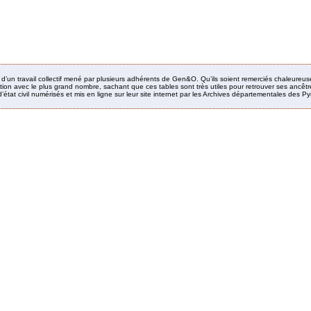
it d’un travail collectif mené par plusieurs adhérents de Gen&O. Qu’ils soient remerciés chaleureus
ion avec le plus grand nombre, sachant que ces tables sont très utiles pour retrouver ses ancêtres
’état civil numérisés et mis en ligne sur leur site internet par les Archives départementales des 