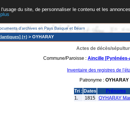
 l'usage du site, de personnaliser le contenu et les annonces
 plus
et documents d'archives en Pays Basque et Béarn
lantiques] (+)
> OYHARAY
Actes de décès/sépultur
Commune/Paroisse :
Aincille [Pyrénées-
Inventaire des registres de l'éta
Patronyme :
OYHARAY
Tri :
Dates
Prénoms
1.
1815
OYHARAY Mar