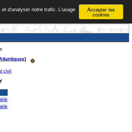
Accepter les
 et d'analyser notre trafic. L'usage
cookies
e
Atlantiques]
t civil
Y
rie
rie