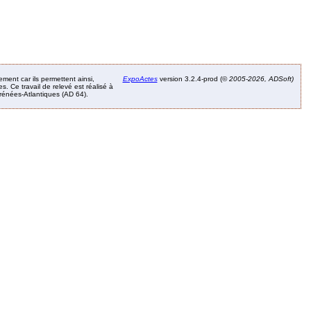
ement car ils permettent ainsi,
ExpoActes
version 3.2.4-prod (©
2005-2026, ADSoft)
. Ce travail de relevé est réalisé à
Pyrénées-Atlantiques (AD 64).