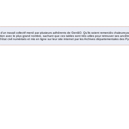
it d’un travail collectif mené par plusieurs adhérents de Gen&O. Qu’ils soient remerciés chaleureus
ion avec le plus grand nombre, sachant que ces tables sont très utiles pour retrouver ses ancêtres
’état civil numérisés et mis en ligne sur leur site internet par les Archives départementales des 