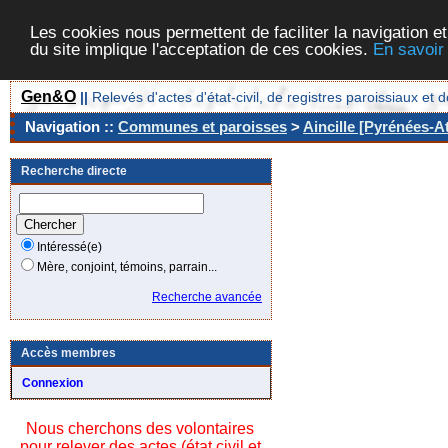
Les cookies nous permettent de faciliter la navigation et
du site implique l'acceptation de ces cookies.
En savoir
Gen&O
||
Relevés d'actes d'état-civil, de registres paroissiaux 
Navigation ::
Communes et paroisses
>
Aincille [Pyrénées-At
Recherche directe
Intéressé(e)
Mère, conjoint, témoins, parrain...
Recherche avancée
Accès membres
Connexion
Nous cherchons des volontaires
pour relever des actes (état civil et