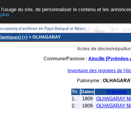
 l'usage du site, de personnaliser le contenu et les annonces
 plus
et documents d'archives en Pays Basque et Béarn
lantiques] (+)
> OLHAGARAY
Actes de décès/sépultur
Commune/Paroisse :
Aincille [Pyrénées-
Inventaire des registres de l'éta
Patronyme :
OLHAGARA
Tri :
Dates
Prénoms
1.
1809
OLHAGARAY Ma
2.
1809
OLHAGARAY Ma