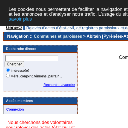
Les cookies nous permettent de faciliter la navigation et
et les annonces et d'analyser notre trafic. L'usage du s
savoir plus
Gen&O
||
Relevés d'actes d'état-civil, de registres paroissiaux 
Navigation ::
Communes et paroisses
> Abitain [Pyrénées-At
Recherche directe
Com
Intéressé(e)
Mère, conjoint, témoins, parrain...
Recherche avancée
Accès membres
Connexion
Nous cherchons des volontaires
pour relever des actes (état civil et