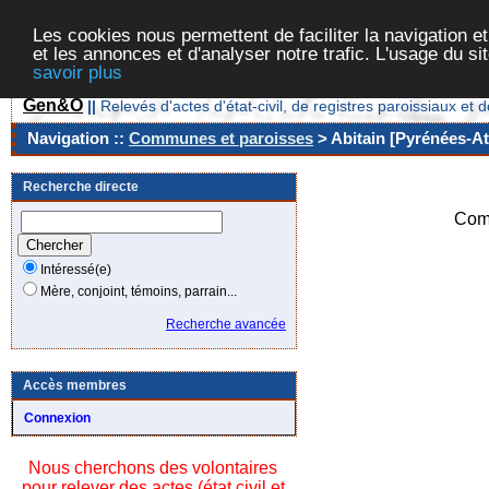
Les cookies nous permettent de faciliter la navigation et
et les annonces et d'analyser notre trafic. L'usage du s
savoir plus
Gen&O
||
Relevés d'actes d'état-civil, de registres paroissiaux 
Navigation ::
Communes et paroisses
> Abitain [Pyrénées-At
Recherche directe
Com
Intéressé(e)
Mère, conjoint, témoins, parrain...
Recherche avancée
Accès membres
Connexion
Nous cherchons des volontaires
pour relever des actes (état civil et