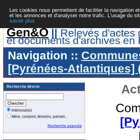
Les cookies nous permettent de faciliter la navigation et
et les annonces et d'analyser notre trafic. L'usage du s
savoir plus
Gen&O
||
Relevés d'actes d
et documents d'archives en
Navigation ::
Communes 
[Pyrénées-Atlantiques] 
Act
Recherche directe
Com
Intéressé(e)
Mère, conjoint, témoins, parrain...
[Py
Recherche avancée