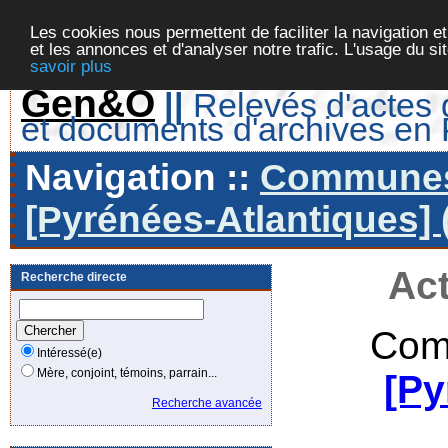
Les cookies nous permettent de faciliter la navigation et
et les annonces et d'analyser notre trafic. L'usage du s
savoir plus
Gen&O
||
Relevés d'actes d
et documents d'archives en
Navigation ::
Communes 
[Pyrénées-Atlantiques] 
Act
Recherche directe
Com
Intéressé(e)
Mère, conjoint, témoins, parrain...
[Py
Recherche avancée