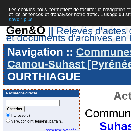
Les cookies nous permettent de faciliter la navigation et
et les annonces et d'analyser notre trafic. L'usage du s
savoir plus
Gen&O
||
Relevés d'actes d
et documents d'archives en
Navigation ::
Communes 
Camou-Suhast [Pyrénées
OURTHIAGUE
Act
Recherche directe
Commune
Intéressé(e)
Mère, conjoint, témoins, parrain...
Suhas
Recherche avancée