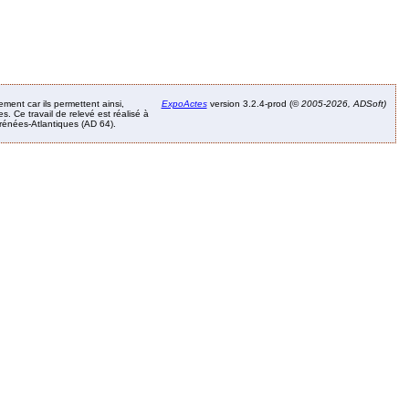
ement car ils permettent ainsi,
ExpoActes
version 3.2.4-prod (©
2005-2026, ADSoft)
. Ce travail de relevé est réalisé à
Pyrénées-Atlantiques (AD 64).