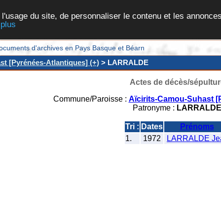
 l'usage du site, de personnaliser le contenu et les annonces
 plus
et documents d'archives en Pays Basque et Béarn
t [Pyrénées-Atlantiques] (+)
> LARRALDE
Actes de décès/sépultur
Commune/Paroisse :
Aïcirits-Camou-Suhast [
Patronyme :
LARRALD
Tri :
Dates
Prénoms
1.
1972
LARRALDE Je