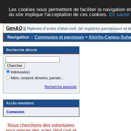
Les cookies nous permettent de faciliter la navigation et
du site implique l'acceptation de ces cookies.
En savoir
Gen&O
||
Relevés d'actes d'état-civil, de registres paroissiaux 
Navigation ::
Communes et paroisses
>
Aïcirits-Camou-Suhas
Recherche directe
Intéressé(e)
Mère, conjoint, témoins, parrain...
Recherche avancée
Accès membres
Connexion
Nous cherchons des volontaires
pour relever des actes (état civil et