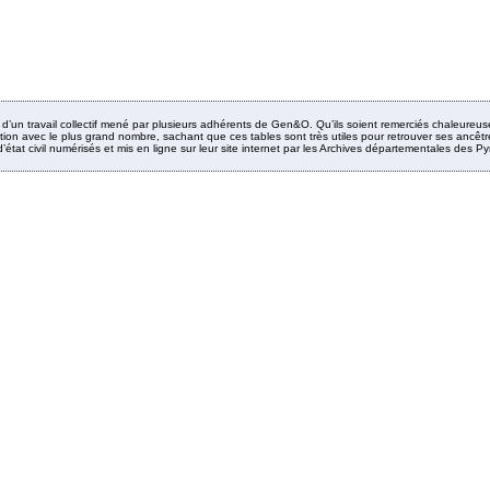
it d’un travail collectif mené par plusieurs adhérents de Gen&O. Qu’ils soient remerciés chaleureus
ion avec le plus grand nombre, sachant que ces tables sont très utiles pour retrouver ses ancêtres
’état civil numérisés et mis en ligne sur leur site internet par les Archives départementales des 