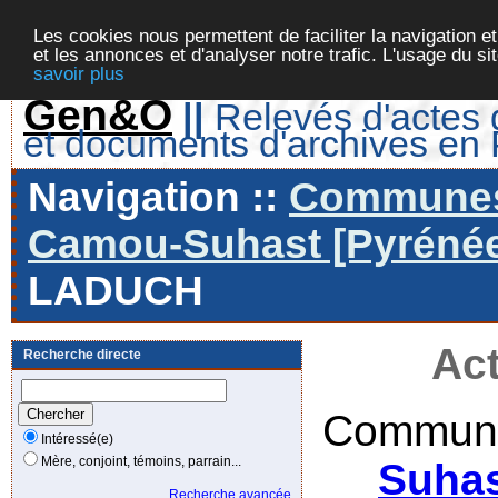
Les cookies nous permettent de faciliter la navigation et
et les annonces et d'analyser notre trafic. L'usage du s
savoir plus
Gen&O
||
Relevés d'actes d
et documents d'archives en
Navigation ::
Communes 
Camou-Suhast [Pyrénées
LADUCH
Act
Recherche directe
Commune
Intéressé(e)
Mère, conjoint, témoins, parrain...
Suhas
Recherche avancée