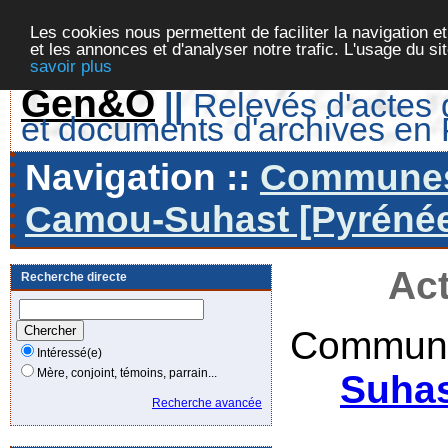
Les cookies nous permettent de faciliter la navigation et
et les annonces et d'analyser notre trafic. L'usage du s
savoir plus
Gen&O
||
Relevés d'actes d
et documents d'archives en
Navigation ::
Communes 
Camou-Suhast [Pyrénées
Act
Recherche directe
Commune
Intéressé(e)
Mère, conjoint, témoins, parrain...
Suhas
Recherche avancée