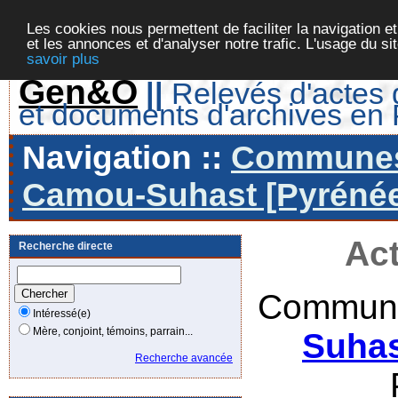
Les cookies nous permettent de faciliter la navigation et
et les annonces et d'analyser notre trafic. L'usage du s
savoir plus
Gen&O
||
Relevés d'actes d
et documents d'archives en
Navigation ::
Communes 
Camou-Suhast [Pyrénées
Act
Recherche directe
Commune
Intéressé(e)
Mère, conjoint, témoins, parrain...
Suhas
Recherche avancée