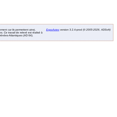
ement car ils permettent ainsi,
ExpoActes
version 3.2.4-prod (©
2005-2026, ADSoft)
. Ce travail de relevé est réalisé à
Pyrénées-Atlantiques (AD 64).