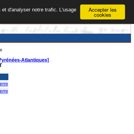
Accepter les
 et d'analyser notre trafic. L'usage
cookies
e
Pyrénées-Atlantiques]
T
rre
rre