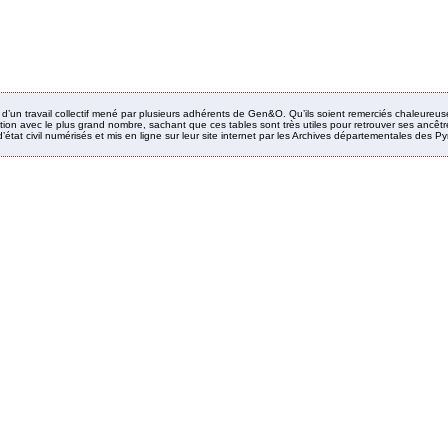
it d’un travail collectif mené par plusieurs adhérents de Gen&O. Qu’ils soient remerciés chaleureus
ion avec le plus grand nombre, sachant que ces tables sont très utiles pour retrouver ses ancêtres
’état civil numérisés et mis en ligne sur leur site internet par les Archives départementales des 