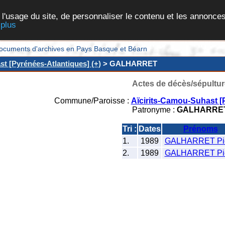
 l'usage du site, de personnaliser le contenu et les annonces
 plus
et documents d'archives en Pays Basque et Béarn
t [Pyrénées-Atlantiques] (+)
> GALHARRET
Actes de décès/sépultur
Commune/Paroisse :
Aïcirits-Camou-Suhast [
Patronyme :
GALHARRE
Tri :
Dates
Prénoms
1.
1989
GALHARRET Pie
2.
1989
GALHARRET Pie