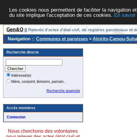
Les cookies nous permettent de faciliter la navigation et
du site implique l'acceptation de ces cookies.
En savoir
Gen&O
||
Relevés d'actes d'état-civil, de registres paroissiaux 
Navigation ::
Communes et paroisses
>
Aïcirits-Camou-Suhas
Recherche directe
Intéressé(e)
Mère, conjoint, témoins, parrain...
Recherche avancée
Accès membres
Connexion
Nous cherchons des volontaires
pour relever des actes (état civil et